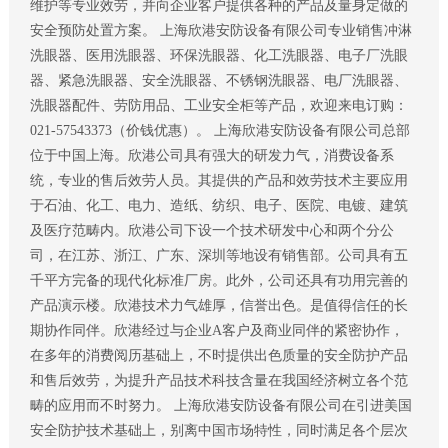
维护等专业效劳，并向企业客户提供各种的产品及量身定做的
安全预防处置方案。 上海欣港安防设备有限公司专业销售冲淋
洗眼器、医用洗眼器、环保洗眼器、化工洗眼器、电子厂洗眼
器、紧急洗眼器、安全洗眼器、不锈钢洗眼器、电厂洗眼器、
洗眼器配件、劳防用品、工业安全柜等产品，欢迎来电订购：
021-57543373（价钱优惠）。 上海欣港安防设备有限公司总部
位于中国上海。欣港公司具有强大的研发力气，消费设备系
统，专业的售后效劳人员。其提供的产品和效劳技术主要应用
于石油、化工、电力、造纸、纺织、电子、医院、电镀、建筑
及医疗范畴内。欣港公司下设一个技术研发中心和两个分公
司，在江苏、浙江、广东、深圳等地设有销售部。公司具有五
千平方完备的现代化标准厂房。此外，公司还具有功用完善的
产品演示楼。欣港技术力气雄厚，信誉出色。是值得信任的长
期协作同伴。欣港经过与企业A客户及商业同伴的紧密协作，
在多年的消费阅历基础上，不时提供出色质量的安全防护产品
和售后效劳，为提升产品技术科技含量在我国经济树立各个范
畴的应用而不时努力。 上海欣港安防设备有限公司在引进美国
安全防护技术基础上，别离中国市场特性，同时满足各个层次