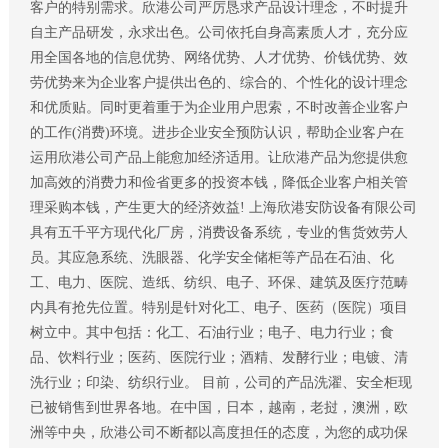
客户的特别需求。欣港公司严厉恳求产品设计理念，不时提升
自主产品研发，永求出色。公司依托自身高素质人才，充分应
用全国各地的信息优势、网络优势、人才优势、价钱优势、效
劳优势来为企业客户提供出色的、综合的、个性化的设计理念
和优质贴。同时更着重于为企业用户思索，不时改善企业客户
的工作(消费)环境。进步企业安全预防认识，帮助企业客户在
运用欣港公司产品上能愈加经济适用。让欣港产品为您提供愈
加高效的消费力和俭省更多的投资本钱，降低企业客户相关管
理采购本钱，产生更大的经济效益! 上海欣港安防设备有限公司
具有五千平方现代化厂房，消费设备系统，专业的售货效劳人
员。其应急系统、洗眼器、化学安全储柜等产品在石油、化
工、电力、医院、造纸、纺织、电子、环保、建筑及医疗范畴
内具有抢先位置。特别是针对化工、电子、医药（医院）项目
树立中。其中包括：化工、石油行业；电子、电力行业；食
品、饮料行业；医药、医院行业；酒精、发酵行业；电镀、清
洗行业；印染、纺织行业。 目前，公司的产品洗濯、安全柜现
已被销售到世界各地。在中国，日本，越南，老挝，澳洲，欧
洲等中央，欣港公司不断都以高度担任的态度，为您的成功保